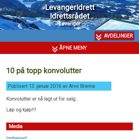
Levangeridrett
Idrettsrådet
Levanger
AVDELINGER
ÅPNE MENY
10 på topp konvolutter
Publisert 13. januar 2016 av Arve Brenne
Konvolutter er nå lagt ut for salg…
Løp og kjøp!!!
Media
Innherred