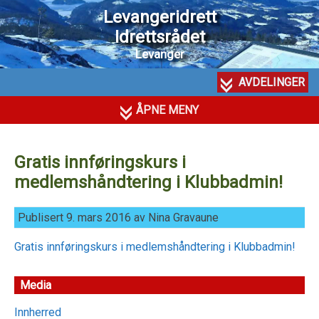
Levangeridrett
Idrettsrådet
Levanger
AVDELINGER
ÅPNE MENY
Gratis innføringskurs i
medlemshåndtering i Klubbadmin!
Publisert 9. mars 2016 av Nina Gravaune
Gratis innføringskurs i medlemshåndtering i Klubbadmin!
Media
Innherred