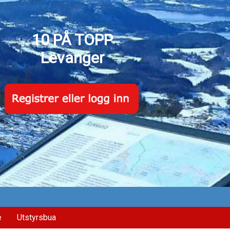
10 PÅ TOPP
Levanger
e
Utstyrsbua