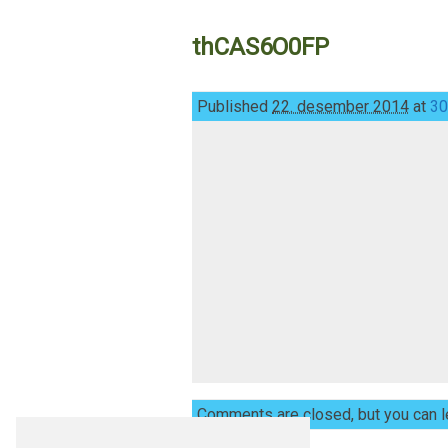
thCAS6O0FP
Published
22. desember 2014
at
30
Comments are closed, but you can l