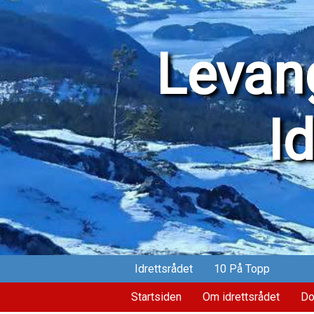
Levang
I
Idrettsrådet
10 På Topp
Startsiden
Om idrettsrådet
Do