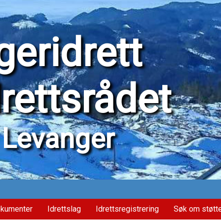
eridrett
drettsrådet
Levanger
kumenter
Idrettslag
Idrettsregistrering
Søk om støtt