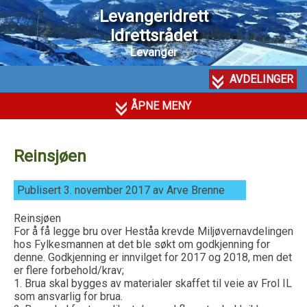
Levangeridrett
Idrettsrådet
Levanger
AVDELINGER
ÅPNE MENY
Reinsjøen
Publisert 3. november 2017 av Arve Brenne
Reinsjøen
For å få legge bru over Heståa krevde Miljøvernavdelingen
hos Fylkesmannen at det ble søkt om godkjenning for
denne. Godkjenning er innvilget for 2017 og 2018, men det
er flere forbehold/krav;
1. Brua skal bygges av materialer skaffet til veie av Frol IL
som ansvarlig for brua.