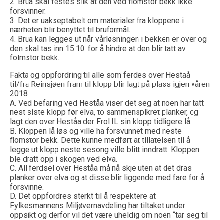
2. Brua skal festes slik at den ved flomstor bekk ikke
forsvinner.
3. Det er uakseptabelt om materialer fra kloppene i
nærheten blir benyttet til bruformål.
4. Brua kan legges ut når vårløsningen i bekken er over og
den skal tas inn 15.10. for å hindre at den blir tatt av
folmstor bekk.
Fakta og oppfordring til alle som ferdes over Hestaå
til/fra Reinsjøen fram til klopp blir lagt på plass igjen våren
2018:
A. Ved befaring ved Heståa viser det seg at noen har tatt
nest siste klopp før elva, to sammenspikret planker, og
lagt den over Heståa der Frol IL sin klopp tidligere lå.
B. Kloppen lå løs og ville ha forsvunnet med neste
flomstor bekk. Dette kunne medført at tillatelsen til å
legge ut klopp neste sesong ville blitt inndratt. Kloppen
ble dratt opp i skogen ved elva.
C. All ferdsel over Heståa må nå skje uten at det dras
planker over elva og at disse blir liggende med fare for å
forsvinne.
D. Det oppfordres sterkt til å respektere at
Fylkesmannens Miljøvernavdeling har tiltaket under
oppsikt og derfor vil det være uheldig om noen “tar seg til