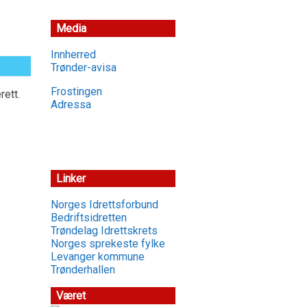
Media
Innherred
Trønder-avisa
Frostingen
rett.
Adressa
Linker
Norges Idrettsforbund
Bedriftsidretten
Trøndelag Idrettskrets
Norges sprekeste fylke
Levanger kommune
Trønderhallen
Været