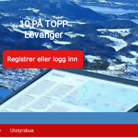
10 PÅ TOPP
Levanger
e
Utstyrsbua