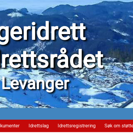
eridrett
drettsrådet
Levanger
kumenter
Idrettslag
Idrettsregistrering
Søk om støtt