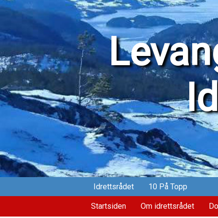
Levang
I
Idrettsrådet
10 På Topp
Startsiden
Om idrettsrådet
Do