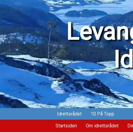
Levang
I
Idrettsrådet
10 På Topp
Startsiden
Om idrettsrådet
Do