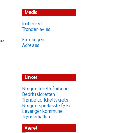
Media
Innherred
Trønder-avisa
Frostingen
ke
Adressa
Linker
Norges Idrettsforbund
Bedriftsidretten
Trøndelag Idrettskrets
Norges sprekeste fylke
Levanger kommune
Trønderhallen
Været