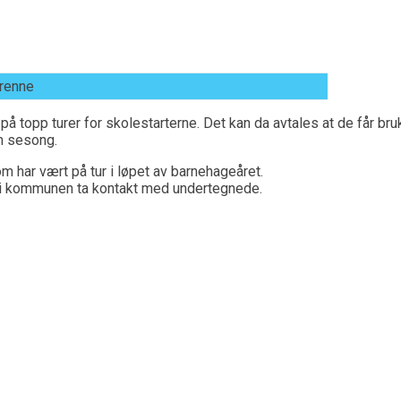
Brenne
å topp turer for skolestarterne. Det kan da avtales at de får bru
m sesong.
m har vært på tur i løpet av barnehageåret.
r i kommunen ta kontakt med undertegnede.