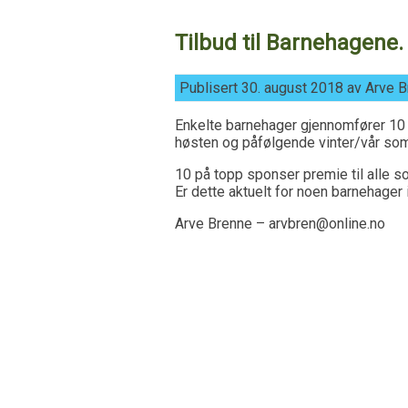
Tilbud til Barnehagene.
Publisert 30. august 2018 av Arve 
Enkelte barnehager gjennomfører 10 p
høsten og påfølgende vinter/vår so
10 på topp sponser premie til alle so
Er dette aktuelt for noen barnehage
Arve Brenne – arvbren@online.no