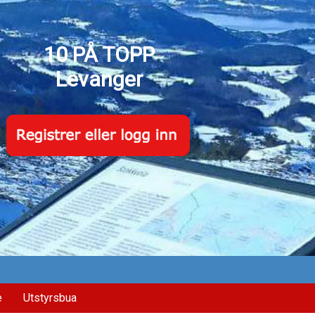
10 PÅ TOPP
Levanger
e
Utstyrsbua