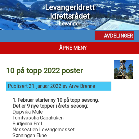
Levangeridrett
Idrettsrådet
Levanger
AVDELINGER
ÅPNE MENY
10 på topp 2022 poster
Publisert 21. januar 2022 av Arve Brenne
1. Februar starter ny 10 på topp sesong.
Det er 9 nye topper i årets sesong:
Djupvika Mule
Tomtvasslia Gapahuken
Burtjønna Frol
Nessestien Levangernesset
Sønningen Ekne