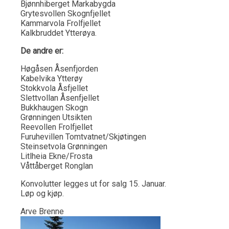
Bjønnhiberget Markabygda
Grytesvollen Skognfjellet
Kammarvola Frolfjellet
Kalkbruddet Ytterøya.
De andre er:
Høgåsen Åsenfjorden
Kabelvika Ytterøy
Stokkvola Åsfjellet
Slettvollan Åsenfjellet
Bukkhaugen Skogn
Grønningen Utsikten
Reevollen Frolfjellet
Furuhevillen Tomtvatnet/Skjøtingen
Steinsetvola Grønningen
Litlheia Ekne/Frosta
Våttåberget Ronglan
Konvolutter legges ut for salg 15. Januar.
Løp og kjøp.
Arve Brenne