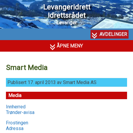
Levangeridrett
Idrettsrådet
Levanger
AVDELINGER
ÅPNE MENY
Smart Media
Publisert 17. april 2013 av Smart Media AS
Media
Innherred
Trønder-avisa
Frostingen
Adressa