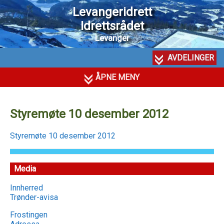
Levangeridrett
Idrettsrådet
Levanger
AVDELINGER
ÅPNE MENY
Styremøte 10 desember 2012
Styremøte 10 desember 2012
Media
Innherred
Trønder-avisa
Frostingen