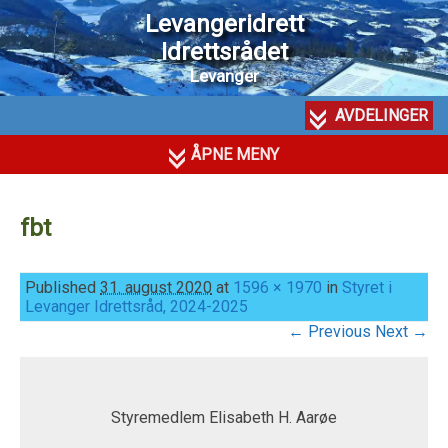
Levangeridrett
Idrettsrådet
Levanger
AVDELINGER
ÅPNE MENY
fbt
Published
31. august 2020
at
1596 × 1970
in
Styret i
Levanger Idrettsråd, 2024-2025
← Previous
Next →
Styremedlem Elisabeth H. Aarøe