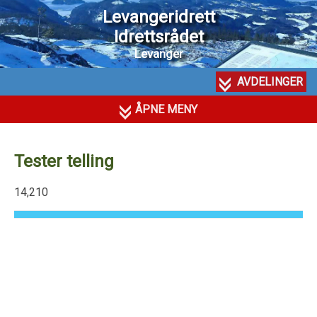
Levangeridrett
Idrettsrådet
Levanger
AVDELINGER
ÅPNE MENY
Tester telling
14,210