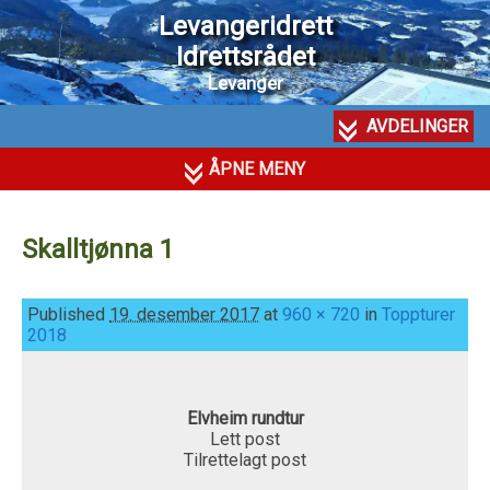
Levangeridrett
Idrettsrådet
Levanger
AVDELINGER
ÅPNE MENY
Skalltjønna 1
Published
19. desember 2017
at
960 × 720
in
Toppturer
2018
Elvheim rundtur
Lett post
Tilrettelagt post