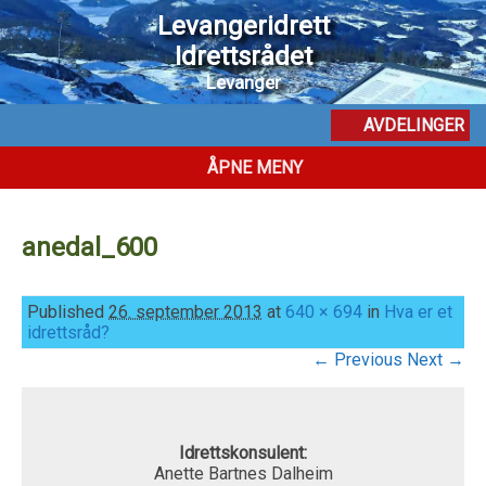
Levangeridrett
Idrettsrådet
Levanger
AVDELINGER
ÅPNE MENY
anedal_600
Published
26. september 2013
at
640 × 694
in
Hva er et
idrettsråd?
← Previous
Next →
Idrettskonsulent:
Anette Bartnes Dalheim