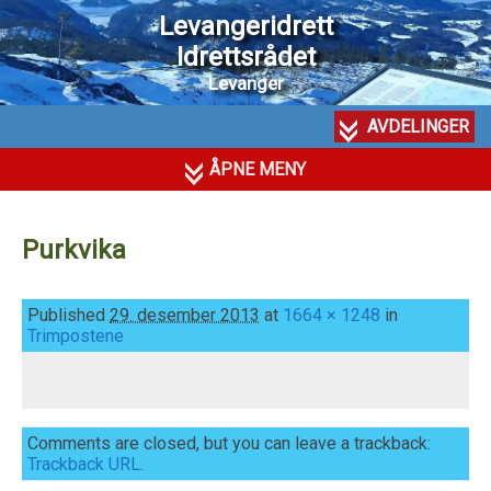
Levangeridrett
Idrettsrådet
Levanger
AVDELINGER
ÅPNE MENY
Purkvika
Published
29. desember 2013
at
1664 × 1248
in
Trimpostene
Comments are closed, but you can leave a trackback:
Trackback URL
.