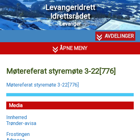
Levangeridrett
Idrettsrådet
Levanger
AVDELINGER
ÅPNE MENY
Møtereferat styremøte 3-22[776]
Møtereferat styremøte 3-22[776]
Media
Innherred
Trønder-avisa
Frostingen