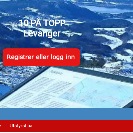
10 PÅ TOPP
Levanger
e
Utstyrsbua