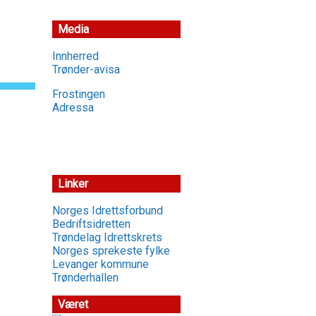
Media
Innherred
Trønder-avisa
Frostingen
Adressa
Linker
Norges Idrettsforbund
Bedriftsidretten
Trøndelag Idrettskrets
Norges sprekeste fylke
Levanger kommune
Trønderhallen
Været