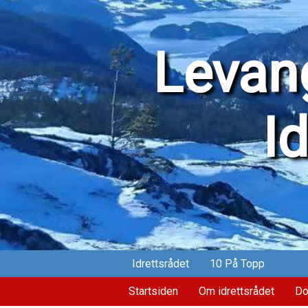
Levang
I
Idrettsrådet
10 På Topp
Startsiden
Om idrettsrådet
Do