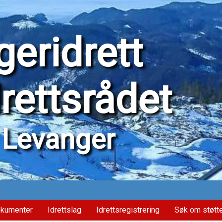
eridrett
drettsrådet
Levanger
kumenter
Idrettslag
Idrettsregistrering
Søk om støtt